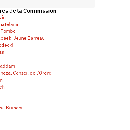
es de la Commission
vin
hatelanat
e Pombo
lbaek, Jeune Barreau
odecki
an
haddam
neza, Conseil de l'Ordre
an
ch
t
ca-Brunoni