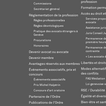
profession
Commissions
Formation perm
Secrétariat général
Accès au droit et
Réglementation de la profession
Services propos
Règles professionnelles
avocats
Règles déontologiques
Assistance juri
Pratique des avocats étrangers à
Juris Conseil J
Genève
Permanence de 
Procurations
première heur
Honoraires
Permanence de
contrainte
Devenir avocat ou avocate
« Les avocats d
Devenir membre
Libertés et droi
Avantages réservés aux membres
Modes alternatif
Événements associatifs, prix et
des conflits
concours
FAQ Médiation
Événements associatifs
Loi genevoise s
Prix Michel Halpérin
RSE / Durabilité
Concours d'art oratoire
Égalité et divers
Partenaire de l'Ordre
Bien-être et sant
Publications de l'Ordre