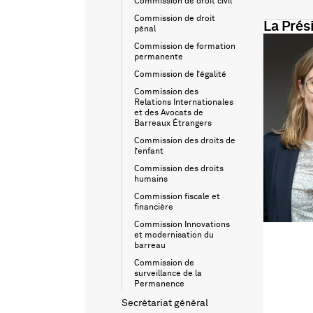
Commission de droit civil
Commission de droit
La Prés
pénal
Commission de formation
permanente
Commission de l’égalité
Commission des
Relations Internationales
et des Avocats de
Barreaux Étrangers
Commission des droits de
l’enfant
Commission des droits
humains
Commission fiscale et
financière
Commission Innovations
et modernisation du
barreau
Commission de
surveillance de la
Permanence
Secrétariat général