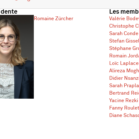
idente
Les membr
Romaine Zürcher
Valérie Bode
Christophe C
Sarah Cond
Stefan Gisse
Stéphane Gr
Romain Jord
Loïc Laplace
Alireza Mog
Didier Nsanzi
Sarah Prapl
Bertrand Rei
Yacine Rezki
Fanny Roule
Diane Schas