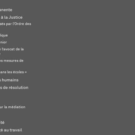
anente
 à la Justice
és par l'Ordre des
dique
unior
l’avocat de la
e
s mesures de
ans les écoles »
ts humains
s de résolution
ur la médiation
ité
é au travail