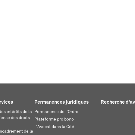
rvices
Permanences juridiques
Recherche d'a
es intérêts de la
Permanence de l'Ordre
fense des droits
Plateforme pro bono
L'Avocat dans la Cité
encadrement de la