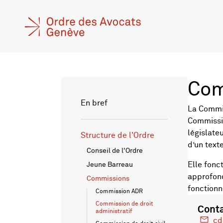
Com
En bref
La Commis
Commissio
législate
Structure de l'Ordre
d’un texte
Conseil de l'Ordre
Elle fonc
Jeune Barreau
approfond
Commissions
fonctionn
Commission ADR
Commission de droit
Cont
administratif
cd