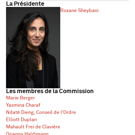
La Présidente
Roxane Sheybani
Les membres de la Commission
Marie Berger
Yasmina Charaf
Ndaté Dieng, Conseil de l'Ordre
Elliott Duplan
Mahault Frei de Clavière
Orianna Haldimann