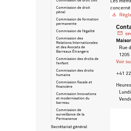
Les membr
Commission de droit civil
concerné 
Commission de droit
pénal
Règle
Commission de formation
permanente
Cont
Commission de l’égalité
se
Commission des
Maison
Relations Internationales
Rue de
et des Avocats de
Barreaux Étrangers
1205
Commission des droits de
Voir s
l’enfant
Commission des droits
+41 22
humains
Commission fiscale et
Heures
financière
Lundi 
Commission Innovations
et modernisation du
Vendre
barreau
Commission de
surveillance de la
Permanence
Secrétariat général