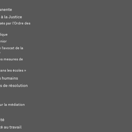
anente
 à la Justice
és par l'Ordre des
dique
unior
l’avocat de la
e
s mesures de
ans les écoles »
ts humains
s de résolution
ur la médiation
ité
é au travail