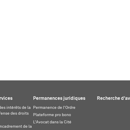
rvices
Permanences juridiques
Recherche d'a
es intérêts de la
Permanence de l'Ordre
fense des droits
Plateforme pro bono
L'Avocat dans la Cité
encadrement de la