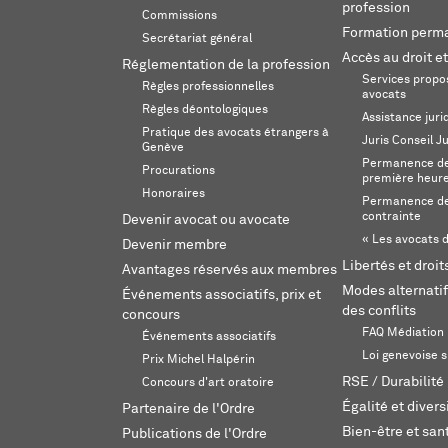
profession
Commissions
Formation perm
Secrétariat général
Accès au droit et
Réglementation de la profession
Services propos
Règles professionnelles
avocats
Règles déontologiques
Assistance juri
Pratique des avocats étrangers à
Juris Conseil J
Genève
Permanence de 
Procurations
première heur
Honoraires
Permanence de
contrainte
Devenir avocat ou avocate
« Les avocats d
Devenir membre
Libertés et droi
Avantages réservés aux membres
Modes alternatif
Événements associatifs, prix et
des conflits
concours
FAQ Médiation
Événements associatifs
Loi genevoise s
Prix Michel Halpérin
RSE / Durabilité
Concours d'art oratoire
Égalité et divers
Partenaire de l'Ordre
Bien-être et sant
Publications de l'Ordre