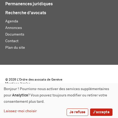
Permanences juridiques
Recherche d'avocats
Agenda
Annonces
Documents
Contact
Plan du site
© 2026 L'Ordre des avocats de Genève
Mentions légales
Créé par monoloco
Bonjour ! Pourrions-nous activer des services supplémentaires
pour
Analytics
? Vous pouvez toujours modifier ou retirer votre
consentement plus tard.
Laissez-moi choisir
Je refuse
J'accepte